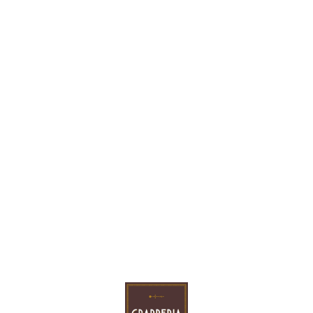
visas pasaulis viduje. Alk. 40%. Talpa 500 ml. Iš saulėtos
Italijos.
Kaina:
115.00 €
VNT
Į KREPŠELĮ
Teirautis dėl šios prekės