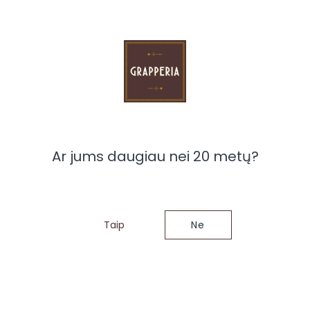
ioje juntamas razinų, vynuogių, džiovintų vaisių ir migdolų
klo užuominoms. Vynuogių rūšys: Barbera, Nebbiolo.
viskio statinėse iš Lagavulin, Caol Ila ir Mortlach
regiono.
Ar jums daugiau nei 20 metų?
ėl šios prekės
Taip
Ne