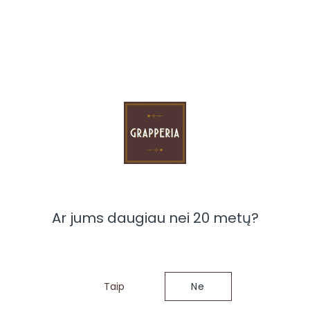
Kaina:
98.00 €
VNT
Į KREPŠELĮ
Teirautis dėl šios prekės
Ar jums daugiau nei 20 metų?
Taip
Ne