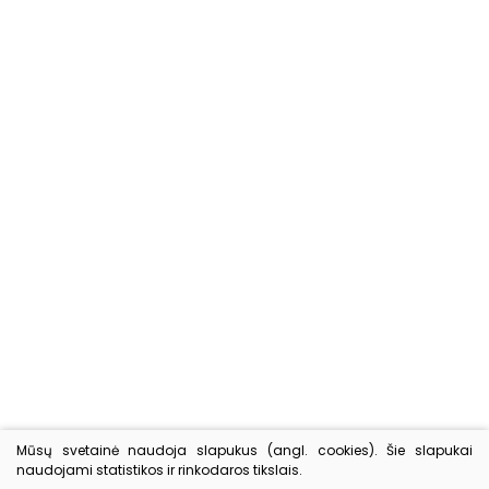
Nemokamas pristatymas
UŽSAKYMAMS NUO 45 EUR
Išskirtinio skonio
GURMANIŠKI PRODUKTAI
Mūsų svetainė naudoja slapukus (angl. cookies). Šie slapukai
Patogus atsiskaitymas
naudojami statistikos ir rinkodaros tikslais.