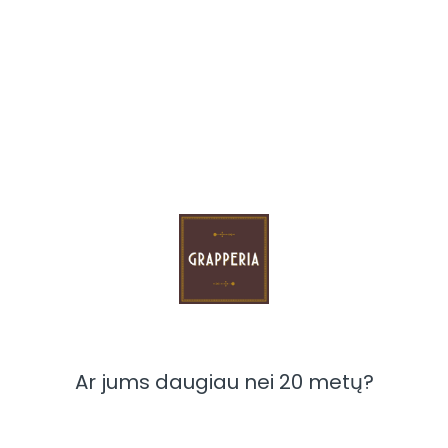
Visus produktus turime vietoje. Užsakymus pristatome
per 1-3 darbo dienas arba galima atsiimti tą pačią
dieną Grapperijoje. Jei domina didesnis kiekis parašykite
info@dspbaltic.lt arba paskambinkite telefonu
+37069887846
Kaina:
65.00 €
VNT
Į KREPŠELĮ
Teirautis dėl šios prekės
Ar jums daugiau nei 20 metų?