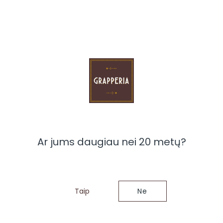
lio Rosso Riserva Degli Orzoni DOC (Cabernet Sauvignon
 metus mažose ąžuolinėse statinaitėse ir apie 12 mėn.
Raudonieji serbentai ir gerėvuogės dera su švelniu
 nepaprastai stiprus ir subalansuotas. Alc. 14.5%, 750ml.
 per 1-3 darbo dienas arba galima atsiimti tą pačią
Ar jums daugiau nei 20 metų?
ėl šios prekės
Taip
Ne